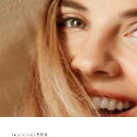
FASHION-ID:
5598