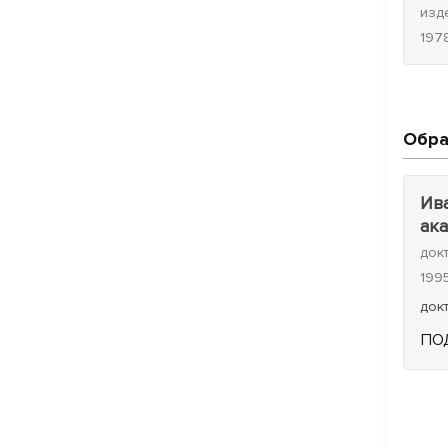
изд
1978
Обра
Ива
ак
док
199
док
ПО