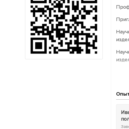
Проф
Приг
Науч
изде
Науч
изде
Опыт
Ив
по
Зав