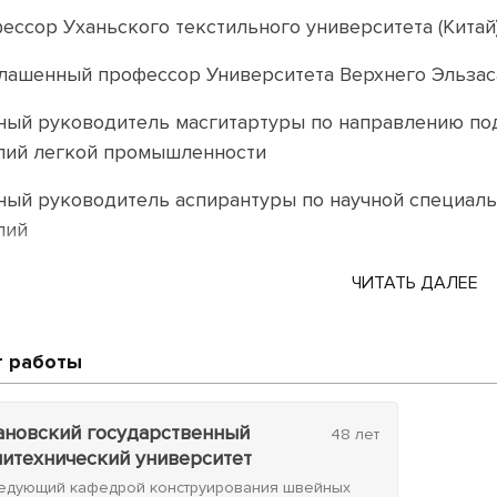
ессор Уханьского текстильного университета (Китай
лашенный профессор Университета Верхнего Эльзаса
ный руководитель масгитартуры по направлению под
лий легкой промышленности
ный руководитель аспирантуры по научной специальн
лий
ЧИТАТЬ ДАЛЕЕ
 работы
ановский государственный
48 лет
литехнический университет
едующий кафедрой конструирования швейных