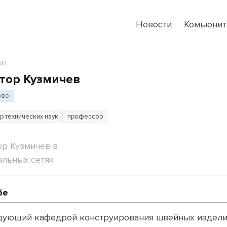
Новости
Комьюнит
60
тор Кузмичев
ово
р технических наук
профессор
ор Кузмичев в
альных сетях
бе
дующий кафедрой конструирования швейных издел