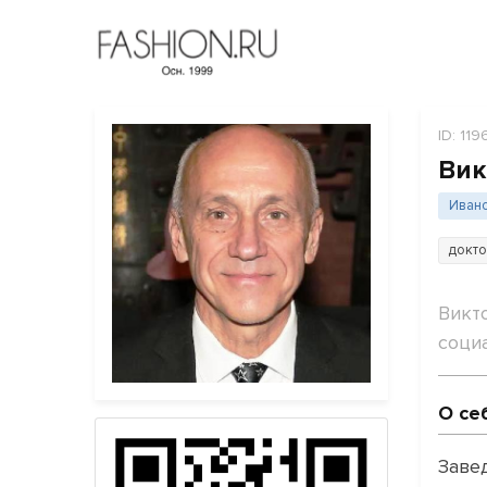
ID: 119
Вик
Иван
докто
Викт
соци
О се
Заве