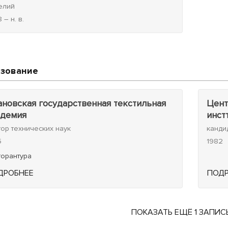
елий
 – н. в.
зование
новская государственная текстильная
Цент
адемия
инст
тор технических наук
канди
5
1982
торантура
ДРОБНЕЕ
ПОД
ПОКАЗАТЬ ЕЩЁ 1 ЗАПИС