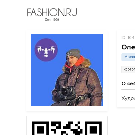
ID: 164
Оле
Моск
фото
О се
Худо