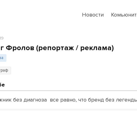
Новости
Комьюнит
19
г Фролов (репортаж / реклама)
ва
граф
бе
жник без диагноза все равно, что бренд без легенды