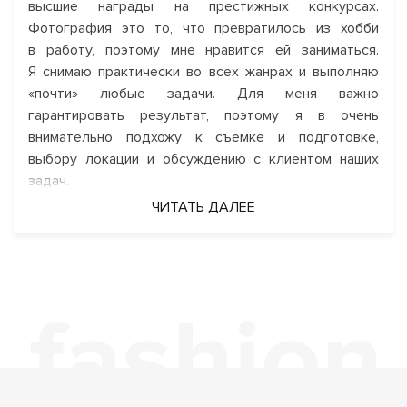
высшие награды на престижных конкурсах.
Фотография это то, что превратилось из хобби
в работу, поэтому мне нравится ей заниматься.
Я снимаю практически во всех жанрах и выполняю
«почти» любые задачи. Для меня важно
гарантировать результат, поэтому я в очень
внимательно подхожу к съемке и подготовке,
выбору локации и обсуждению с клиентом наших
задач.
ЧИТАТЬ ДАЛЕЕ
Основное направление это Арт фотография,
с применением уникальных художественных
приемов, и чувственный портрет, где мне нравится
показывать натуральность модели и ее внутренние
переживания, поэтому фотографии остаются
актуальными долгое время. Основной критерий —
это необычность и создание прекрасного,
способное вдохновлять и изумлять зрителей.
Поэтому, давайте создавать вашу историю вместе!