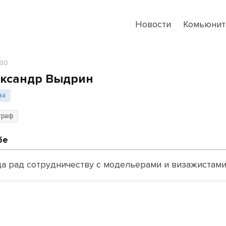
Новости
Комьюнит
480
ксандр Выдрин
ва
граф
бе
да рад сотрудничеству с модельерами и визажистами