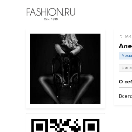
ID: 16
Але
Моск
фото
О се
Всег