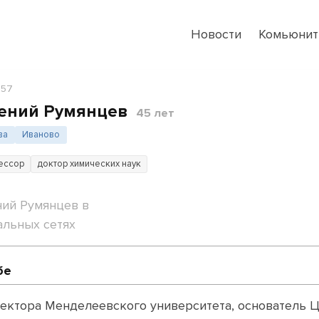
Новости
Комьюнит
857
ений Румянцев
45 лет
ва
Иваново
ессор
доктор химических наук
ний Румянцев в
альных сетях
бе
 ректора Менделеевского университета, основатель 