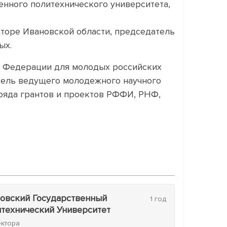
енного политехнического университета,
аторе Ивановской области, председатель
ых.
й Федерации для молодых российских
дитель ведущего молодежного научного
 ряда грантов и проектов РФФИ, РНФ,
ные в России и за рубежом.
ой конкурс юных химиков», «Конкурс
давании химии в средней
ласти», «Центр научно-технического
овский Государственный
1 год
технический Университет
дению Всероссийского фестиваля науки в
ектора