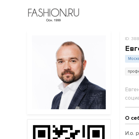
ID: 38
Евг
Моск
проф
Евге
соци
О се
И.о.