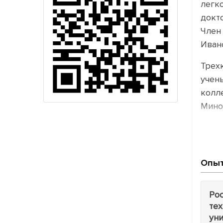
легк
докт
Член
Иван
Трех
учены
колл
Мино
Подг
Созд
инно
Опыт
школ
твор
Ро
те
В 20
уни