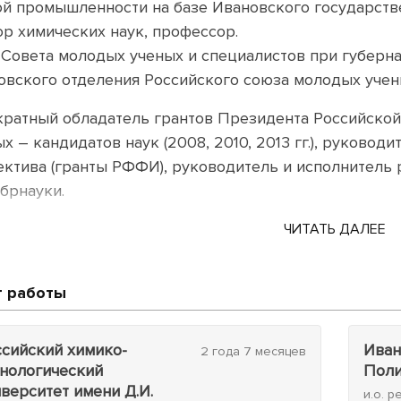
ой промышленности на базе Ивановского государств
ор химических наук, профессор.
 Совета молодых ученых и специалистов при губерн
овского отделения Российского союза молодых учен
кратный обладатель грантов Президента Российско
х – кандидатов наук (2008, 2010, 2013 гг.), руково
ектива (гранты РФФИ), руководитель и исполнитель
брнауки.
отовил 6 кандидатов наук, все они – признанные уче
ЧИТАТЬ ДАЛЕЕ
ал проекты «Летняя школа юных химиков», «Областн
вационных идей и методических решений при препо
 работы
е»,«Всероссийский фестиваль науки в Ивановской об
чества студентов «Нанобиоцид» и др.
ссийский химико-
Иван
2 года 7 месяцев
хнологический
Поли
11 г. возглавлял Организационный комитет по прове
верситет имени Д.И.
и.о. р