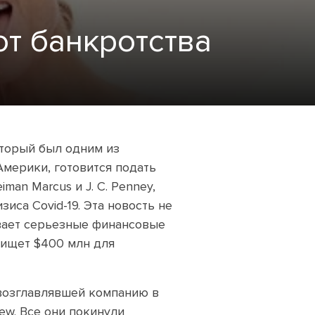
от банкротства
оторый был одним из
мерики, готовится подать
man Marcus и J. C. Penney,
иса Covid-19. Эта новость не
ывает серьезные финансовые
 ищет $400 млн для
возглавлявшей компанию в
rew. Все они покинули