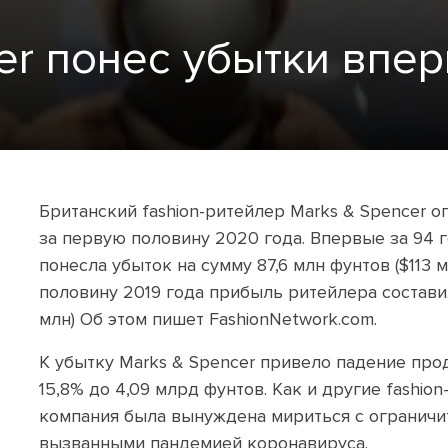
er понес убытки впер
Британский fashion-ритейлер Marks & Spencer 
за первую половину 2020 года. Впервые за 94 
понесла убыток на сумму 87,6 млн фунтов ($113 
половину 2019 года прибыль ритейлера составил
млн) Об этом пишет FashionNetwork.com.
К убытку Marks & Spencer привело падение про
15,8% до 4,09 млрд фунтов. Как и другие fashio
компания была вынуждена мириться с огранич
вызванными пандемией коронавируса.