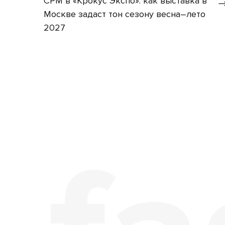
CPM в «Крокус Экспо»: как выставка в
Москве задаст тон сезону весна–лето
2027