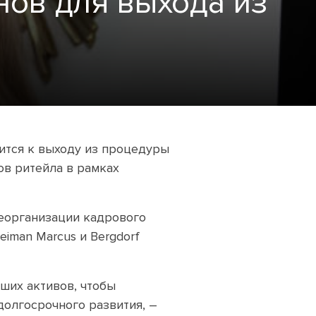
нов для выхода из
вится к выходу из процедуры
ов ритейла в рамках
реорганизации кадрового
eiman Marcus и Bergdorf
ших активов, чтобы
долгосрочного развития, –