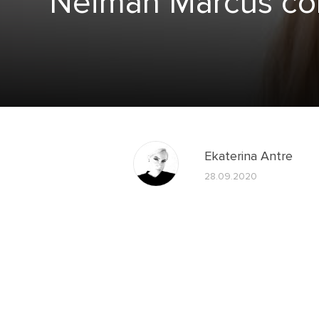
Neiman Marcus со
Ekaterina Antre
28.09.2020