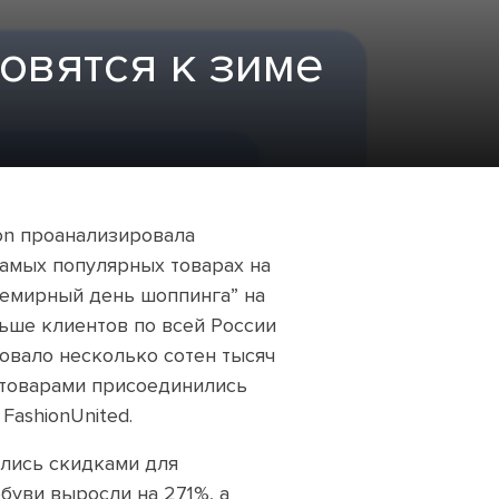
овятся к зиме
on проанализировала
самых популярных товарах на
семирный день шоппинга” на
льше клиентов по всей России
вовало несколько сотен тысяч
 товарами присоединились
FashionUnited.
ались скидками для
буви выросли на 271%, а