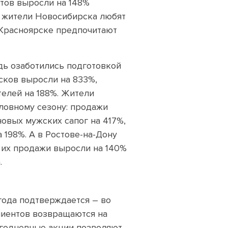
тов выросли на 148%
м жители Новосибирска любят
 Красноярске предпочитают
дь озаботились подготовкой
сков выросли на 833%,
телей на 188%. Жители
ловному сезону: продажи
вых мужских сапог на 417%,
 198%. А в Ростове-на-Дону
– их продажи выросли на 140%
.
года подтверждается – во
лиентов возвращаются на
огодневные акции позволяют