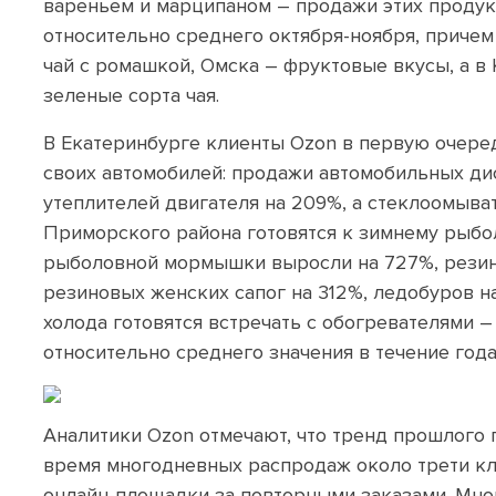
вареньем и марципаном – продажи этих продук
относительно среднего октября-ноября, приче
чай с ромашкой, Омска – фруктовые вкусы, а в
зеленые сорта чая.
В Екатеринбурге клиенты Ozon в первую очере
своих автомобилей: продажи автомобильных ди
утеплителей двигателя на 209%, а стеклоомыва
Приморского района готовятся к зимнему рыбо
рыболовной мормышки выросли на 727%, резино
резиновых женских сапог на 312%, ледобуров на
холода готовятся встречать с обогревателями 
относительно среднего значения в течение года
Аналитики Ozon отмечают, что тренд прошлого 
время многодневных распродаж около трети к
онлайн-площадки за повторными заказами. Мн