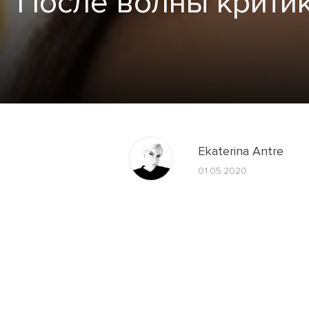
После волны критик
Ekaterina Antre
01.05.2020