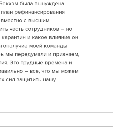
 Бекхэм была вынуждена
а план рефинансирования
овместно с высшим
ть часть сотрудников – но
 карантин и какое влияние он
лагополучие моей команды
рь мы передумали и признаем,
тия. Это трудные времена и
равильно – все, что мы можем
сех сил защитить нашу