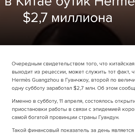
в Китае бутик Hermè
$2,7 миллиона
Очередным свидетельством того, что китайска
выходит из рецессии, может служить тот факт, 
Hermès Guangzhou в Гуанчжоу, второй по величи
одну субботу заработал $2,7 млн. Об этом сооб
Именно в субботу, 11 апреля, состоялось откры
приостановки работы в связи с эпидемией коро
самой богатой провинции страны Гуандун.
Такой финансовый показатель за день являетс