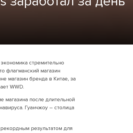
s заработал за день
я экономика стремительно
что флагманский магазин
не магазин бренда в Китае, за
щает WWD.
тие магазина после длительной
навируса. Гуанчжоу – столица
я рекордным результатом для