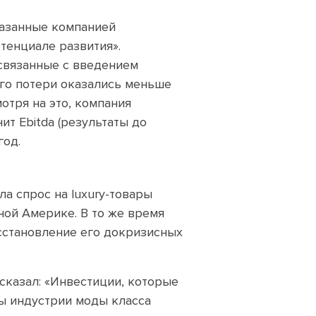
казанные компанией
тенциале развития».
, связанные с введением
его потери оказались меньше
отря на это, компания
ит Ebitda (результаты до
год.
а спрос на luxury-товары
ной Америке. В то же время
сстановление его докризисных
сказал: «Инвестиции, которые
ы индустрии моды класса